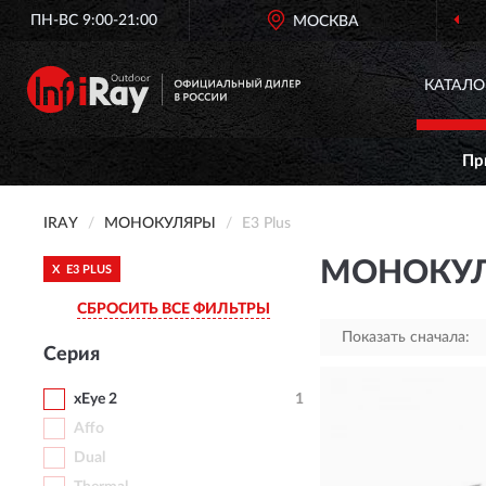
ПН-ВС 9:00-21:00
МОСКВА
КАТАЛО
Пр
IRAY
МОНОКУЛЯРЫ
E3 Plus
МОНОКУЛЯ
X
E3 PLUS
СБРОСИТЬ ВСЕ ФИЛЬТРЫ
Показать сначала:
Серия
xEye 2
1
Affo
Dual