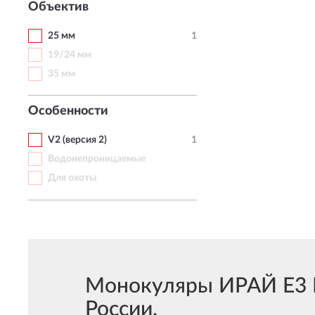
Объектив
25 мм
1
19/24 мм
35 мм
Особенности
V2 (версия 2)
1
Водонепроницаемые
Для охоты
Монокуляры ИРАЙ E3 Pl
России.