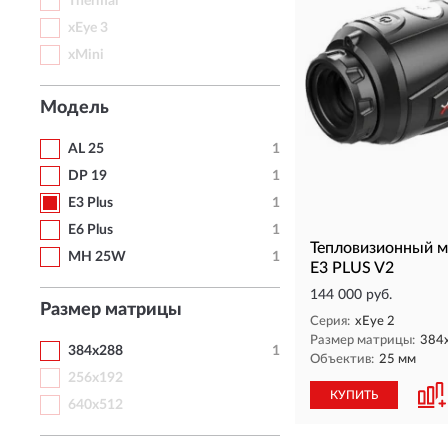
Thermal
xEye 3
xMini
Модель
AL 25
1
DP 19
1
E3 Plus
1
E6 Plus
1
Тепловизионный м
MH 25W
1
E3 PLUS V2
144 000 руб.
Размер матрицы
Серия:
xEye 2
Размер матрицы:
384
384x288
1
Объектив:
25 мм
256x192
КУПИТЬ
640x512