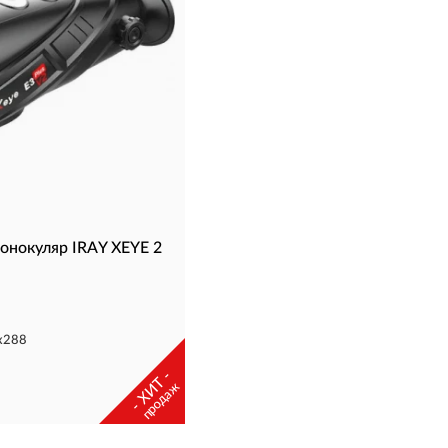
онокуляр IRAY XEYE 2
x288
- ХИТ -
продаж