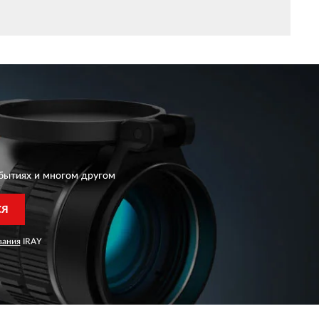
бытиях и многом другом
СЯ
вания
IRAY