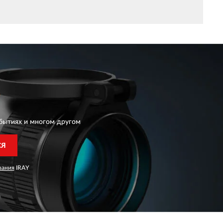
бытиях и многом другом
СЯ
вания
IRAY