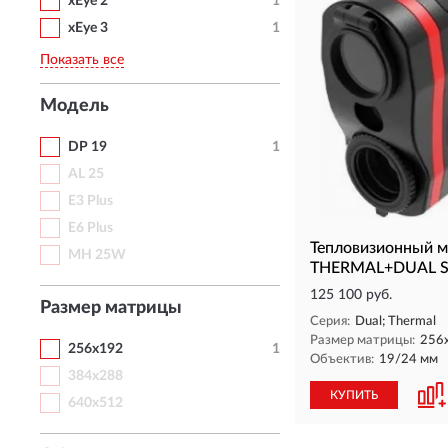
xEye 2
1
xEye 3
1
Показать все
Модель
DP 19
1
AL 25
E3 Plus
E6 Plus
Тепловизионный м
MH 25W
THERMAL+DUAL S
125 100 руб.
Размер матрицы
Серия:
Dual; Thermal
Размер матрицы:
256
256x192
1
Объектив:
19/24 мм
384x288
КУПИТЬ
640x512