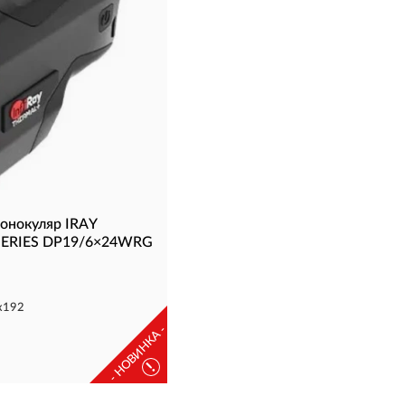
онокуляр IRAY
ERIES DP19/6×24WRG
x192
- НОВИНКА -
!